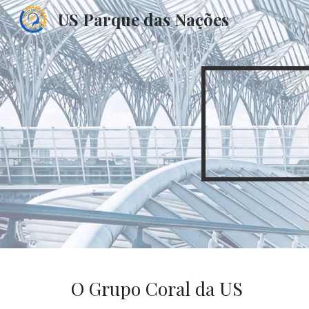
US Parque das Nações
Sk
O Grupo Coral da US