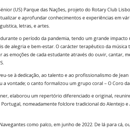
Sénior (US) Parque das Nações, projeto do Rotary Club Lis
 atualizar e aprofundar conhecimentos e experiências em vári
ística, letras, e artes.
a durante o período da pandemia, tendo um grande impacto
eis de alegria e bem-estar. O carácter terapêutico da músic
r as emoções de cada estudante através do ouvir, cantar, m
S.
se à dedicação, ao talento e ao profissionalismo de Jean M
u a vontade; o canto formalizou um grupo coral – O Coro da
ner, elaborou um repertório diferenciado e original, reun
e Portugal, nomeadamente folclore tradicional do Alentejo e 
 Navegantes como palco, em junho de 2022. De lá para cá, ou